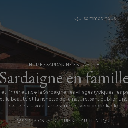
Qui sommes-nous
HOME
/
SARDAIGNE EN FAMILLE
Sardaigne en famill
t l’intérieur de la Sardaigne, les villages typiques, les p
 et la beauté et la richesse de la nature, sans oublier un
cette visite vous laissera un souvenir inoubliable.
SARDAIGNE
AGRITOURISME
AUTHENTIQUE