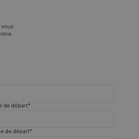
s vous
votre
le de départ*
e de départ*