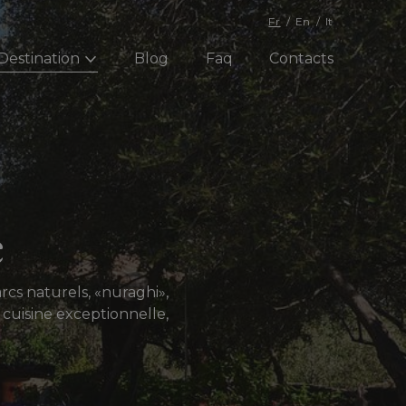
Fr
En
It
Destination
Blog
Faq
Contacts
e
arcs naturels, «nuraghi»,
e cuisine exceptionnelle,