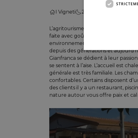
STRICTEM
I Vigneti
2 nuit
L’agritourisme I Vigneti est une ma
faite avec goût et pour garder un f
environnemental. La famille Pirisi tr
depuis des générations et aujourd’h
Gianfranca se dédient à leur passion:
se sentent à l’aise. L’accueil est ch
générale est très familiale. Les cha
confortables. Certains disposent d’u
des clients il y a un restaurant, pisci
nature autour vous offre paix et ca