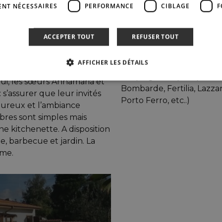
ENT NÉCESSAIRES
PERFORMANCE
CIBLAGE
F
Le village d’Alghero est à
catalane dans son archite
ACCEPTER TOUT
REFUSER TOUT
ison construite récemment,
A 30 km de l’hôtel, la rés
aible impact
grotte de Neptune.
AFFICHER LES DÉTAILS
availle dans le domaine
Les plages les plus proch
ui, les sœurs Annamaria et
Bombarde, Fertilia, Lazzar
 s’assurer que leur invités
Porto Ferro, etc..)
aleureux et l’ambiance
mbres sont simples mais
ne kitchenette. A disposition
ne, barbecue et jardin. La
lme.