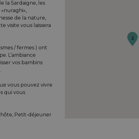
e la Sardaigne, les
, «nuraghi»,
chesse de la nature,
e visite vous laissera
smes / fermes ) ont
pe. L’ambiance
aisser vos bambins
.
que vous pouvez vivre
es qui vous
'hôte, Petit-déjeuner