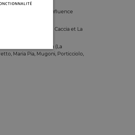
ONCTIONNALITÉ
 10km, célèbre pour l’influence
cture et son dialecte.
erve naturelle de Capo Caccia et La
es sont à environ 15 km (La
etto, Maria Pia, Mugoni, Porticciolo,