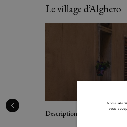
Le village d’Alghero
Notre site W
vous accep
Description du logement