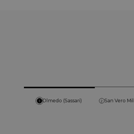
Olmedo (Sassari)
San Vero Mil
1
2